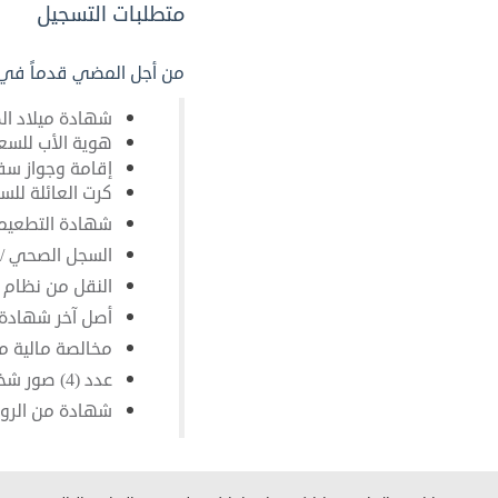
متطلبات التسجيل
من أجل المضي قدماً في عم
شهادة ميلاد ال
هوية الأب للسع
إقامة وجواز سف
كرت العائلة لل
شهادة التطعيم
السجل الصحي / 
النقل من نظام 
أصل آخر شهادة 
مخالصة مالية من
عدد (4) صور شخصية للطالب ( لمرحلة رياض الأطفال ).
شهادة من الروضة في حال أن الط