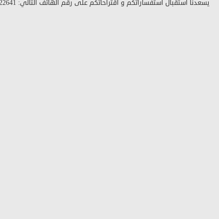
يسعدنا استقبال استفساراتكم و اقتراحاتكم على رقم الهاتف التالي:
22641