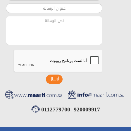
أرسال
0112779700
|
920009917