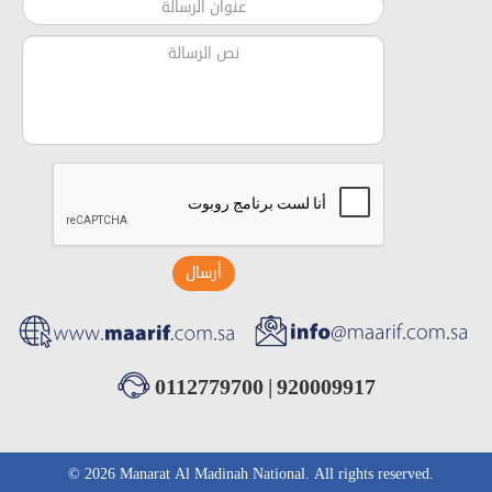
أرسال
0112779700
|
920009917
© 2026 Manarat Al Madinah National. All rights reserved.