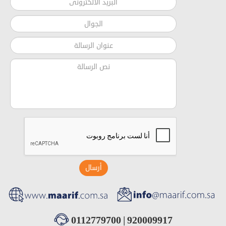
أرسال
0112779700
|
920009917