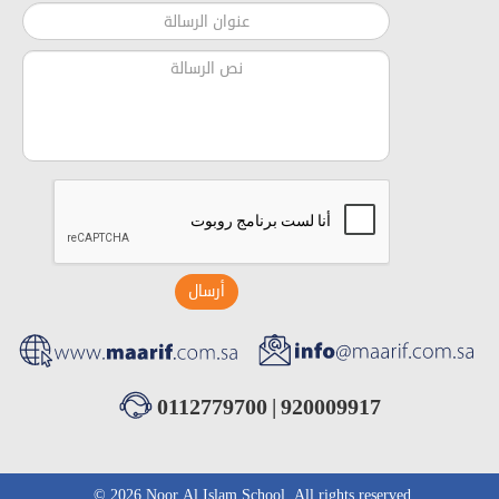
أرسال
0112779700
|
920009917
© 2026 Noor Al Islam School. All rights reserved.