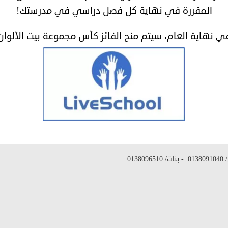
المقررة في نهاية كل فصل دراسي في مدرستك!
ي نهاية العام، سيتم منح الفائز كأس مجموعة بيت الألوان 
/
0138091040
- بنات/
0138096510